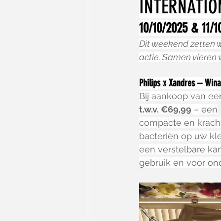
INTERNATIO
10/10/2025 & 11/1
Dit weekend zetten w
actie. Samen vieren 
Philips x Xandres – Wina
Bij aankoop van ee
t.w.v. €69,99
 – een
compacte en kracht
bacteriën op uw kl
een verstelbare ka
gebruik en voor on