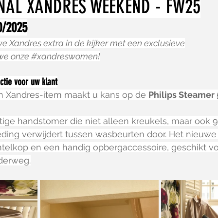
NAL XANDRES WEEKEND - FW25
0/2025
e Xandres extra in de kijker met een exclusieve
we onze 
#xandreswomen
!
ctie voor uw klant
n Xandres-item maakt u kans op de 
Philips Steamer 
ige handstomer die niet alleen kreukels, maar ook 
eding verwijdert tussen wasbeurten door. Het nieuwe
ntelkop en een handig opbergaccessoire, geschikt voo
derweg.