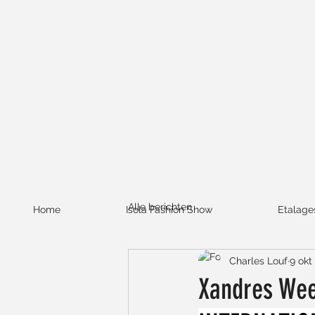
Alle berichten
Home
Isola Fashion Show
Etalage
Charles Louf
9 okt
Xandres Wee