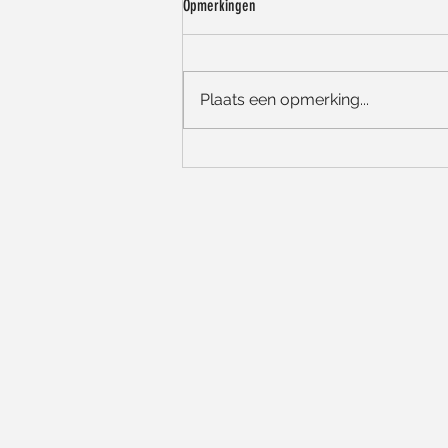
Opmerkingen
Plaats een opmerking...
Zomerse groetjes, onze openingsuren en
een korte vakantiepauze! ☀️