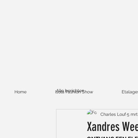
Alle berichten
Home
Isola Fashion Show
Etalage
Charles Louf
5 mrt
Xandres Wee