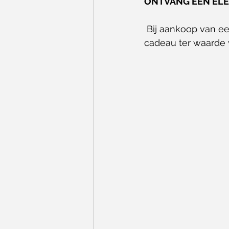
ONTVANG EEN ELE
 Bij aankoop van een blouse van Xandres krijgt u een gratis Xandres-sjaaltje 
cadeau ter waarde 