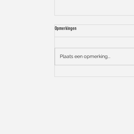
Opmerkingen
Plaats een opmerking...
Zomerse groetjes, onze openingsuren en
een korte vakantiepauze! ☀️