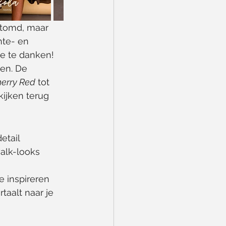
stomd, maar 
nte- en 
ie te danken!
en. De 
erry Red
 tot 
ijken terug 
etail 
alk-looks 
e inspireren 
taalt naar je 