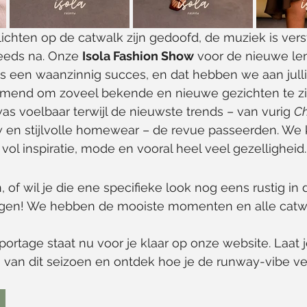
ichten op de catwalk zijn gedoofd, de muziek is ver
eeds na. Onze 
Isola Fashion Show
 voor de nieuwe le
s een waanzinnig succes, en dat hebben we aan jull
mend om zoveel bekende en nieuwe gezichten te zi
was voelbaar terwijl de nieuwste trends – van vurig 
Ch
 en stijlvolle homewear – de revue passeerden. We k
l inspiratie, mode en vooral heel veel gezelligheid.
jn, of wil je die ene specifieke look nog eens rustig in d
rgen! We hebben de mooiste momenten en alle catw
portage staat nu voor je klaar op onze website. Laat j
 van dit seizoen en ontdek hoe je de runway-vibe ver