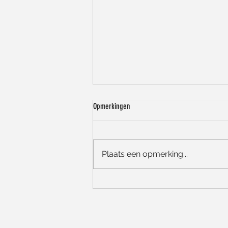
Opmerkingen
Plaats een opmerking...
Zomerse groetjes, onze openingsuren en
een korte vakantiepauze! ☀️