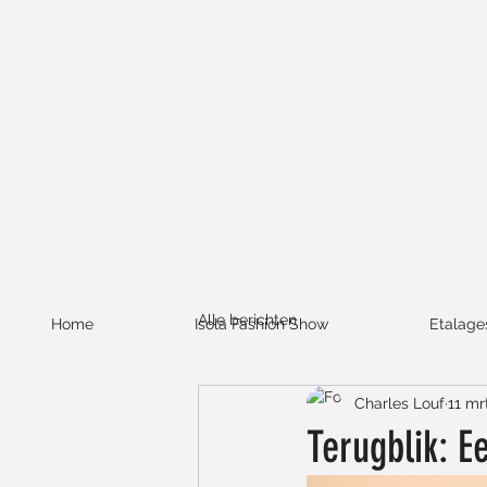
Alle berichten
Home
Isola Fashion Show
Etalage
Charles Louf
11 mr
Terugblik: 