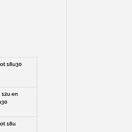
tot 18u30
 12u en 
u30
tot 18u