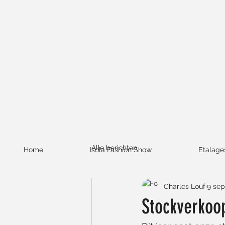
Alle berichten
Home
Isola Fashion Show
Etalage
Charles Louf
9 sep
Stockverkoo