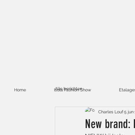
Alle berichten
Home
Isola Fashion Show
Etalage
Charles Louf
5 jun
New brand: 