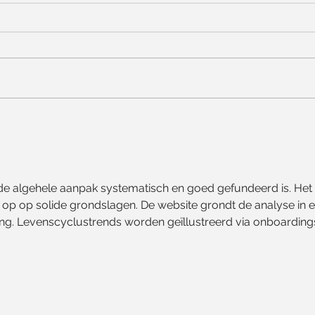
'S Max
Échte solden bij Isola Fashion
e algehele aanpak systematisch en goed gefundeerd is. Het 
p op solide grondslagen. De website grondt de analyse in e
g. Levenscyclustrends worden geïllustreerd via onboarding