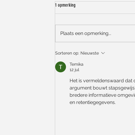
1 opmerking
Plaats een opmerking...
Zomerse groetjes, onze openingsuren en
Sorteren op:
Nieuwste
een korte vakantiepauze! ☀️
Temika
12 jul
Het is vermeldenswaard dat d
argument bouwt stapsgewijs o
bredere informatieve omgevin
en retentiegegevens.