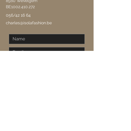
8560 Wevelgem
BE1002.410.272
056/42 16 64
charles@isolafashion.be
Send
Van Ma tot Vrij:
09:30-12:00