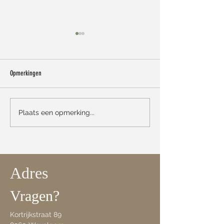
Opmerkingen
'S Max Mara nu bij Iso
Échte solden bij Isola Fashion
Plaats een opmerking...
Adres
Vragen?
Kortrijkstraat 89