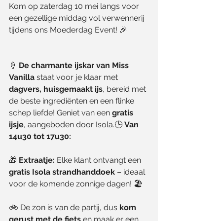
Kom op zaterdag 10 mei langs voor 
een gezellige middag vol verwennerij 
tijdens ons Moederdag Event! 🎉
🍦 
De charmante ijskar van Miss 
Vanilla
 staat voor je klaar met 
dagvers, huisgemaakt ijs
, bereid met 
de beste ingrediënten en een flinke 
schep liefde! Geniet van een 
gratis 
ijsje
, aangeboden door Isola.🕒 
Van 
14u30 tot 17u30:
🎁 
Extraatje: 
Elke klant ontvangt een 
gratis Isola strandhanddoek
 – ideaal 
voor de komende zonnige dagen! 🏖️
🚲 De zon is van de partij, dus 
kom 
gerust met de fiets
 en maak er een 