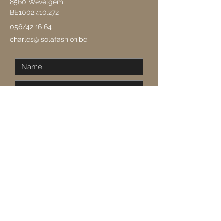
8560 Wevelgem
BE1002.410.272
056/42 16 64
charles@isolafashion.be
Send
Van Ma tot Vrij:
09:30-12:00