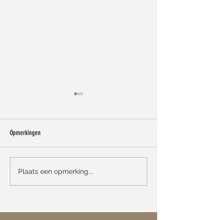
Opmerkingen
'S Max Mara nu bij Iso
Échte solden bij Isola Fashion
Plaats een opmerking...